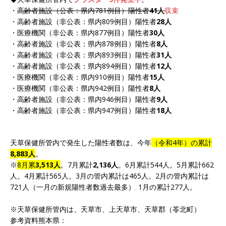
・
高齢者施設（公表：県内781例目）陽性者
41人
収束
・高齢者施設（非公表：県内809例目）陽性者
28人
・医療機関（非公表：県内877例目）陽性者
30人
・高齢者施設（非公表：県内878例目）陽性者
8人
・高齢者施設（非公表：県内893例目）陽性者
31人
・高齢者施設（非公表：県内894例目）陽性者
12人
・医療機関（非公表：県内910例目）陽性者
15人
・医療機関（非公表：県内942例目）陽性者
8人
・高齢者施設（非公表：県内946例目）陽性者
9人
・高齢者施設（非公表：県内947例目）陽性者
18人
天草保健所管内で発生した陽性者数は、今年
（令和4年）の累計
8,883人
。
※
8月累
3,513人
。7月累計
2,136人
。6月累計544人。5月累計662
人。4月累計565人。3月の管内累計は465人。2月の管内累計は
721人（一月の新規陽性者数過去最多）
1月の累計277人。
。
※天草保健所管内は、天草市、上天草市、天草郡（苓北町）
参考資料熊本県：