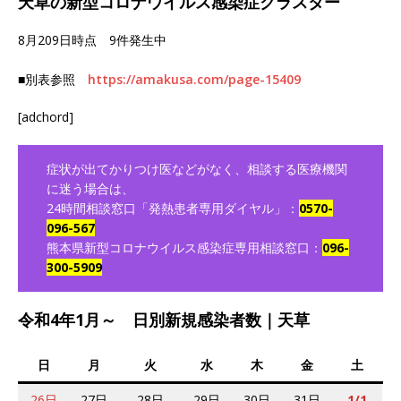
天草の新型コロナウイルス感染症クラスター
8月209日時点 9件発生中
■別表参照
https://amakusa.com/page-15409
[adchord]
症状が出てかりつけ医などがなく、相談する医療機関
に迷う場合は、
24時間相談窓口「発熱患者専用ダイヤル」：
0570-
096-567
熊本県新型コロナウイルス感染症専用相談窓口：
096-
300-5909
令和4年1月～ 日別新規感染者数｜天草
日
月
火
水
木
金
土
26日
27日
28日
29日
30日
31日
1/1