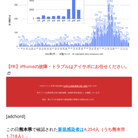
【PR】iPhoneの故障・トラブルはアイサポにお任せください。
※当サイトと天草の自治体が
公表する感染者数が違う場合
があります。
当サイトでは熊本県公表の感染者数（地域外居住地含む）を掲載しています。
後日、取り下げや追加等で感染者数が増減する場合があります。
[adchord]
この日
熊本県
で確認された
新規感染者は
4,254人（うち熊本市
1,718人）
。