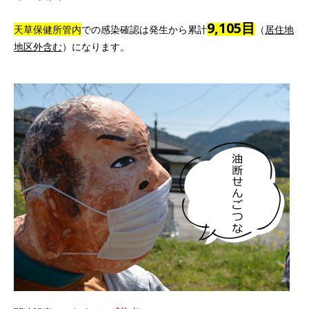
9,105目
天草保健所管内
での感染確認は発生から累計
（
居住地
地区外含む
）になります。