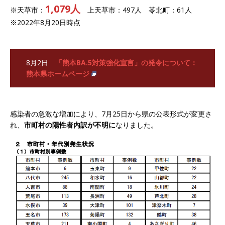
1,079人
※天草市：
上天草市：497人 苓北町：61人
※2022年8月20日時点
8月2日
「熊本BA.5対策強化宣言」の発令について
：
熊本県ホームページ
感染者の急激な増加により、7月25日から県の公表形式が変更さ
れ、
市町村の陽性者内訳が不明に
なりました。