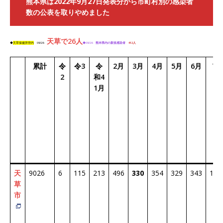
熊本県は2022年9月27日発表分から市町村別の感染者
数の公表を取りやめました
天草で26人
◆
天草保健所管内
09/26
◆09/26
熊本県内の新規感染者
412
人
累計
令
令3
令
2月
3月
4月
5月
6月
7月
2
和4
1月
天
9026
6
115
213
496
330
354
329
343
135
草
市