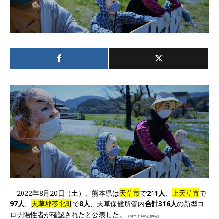
2022年8月20日（土）、熊本県は
天草市
で
211人
、
上天草市
で
97人
、
天草郡苓北町
で
8人
、天草保健所管内
合計316人
の新型コ
ロナ陽性者が確認されたと公表した。
（8月20日16:00公表時点）