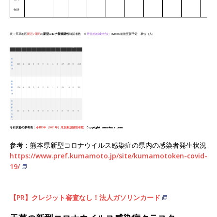
合計
表：天草地区
間近7日間
の
新型コロナ新規陽性
確認者数 ※
居住地地域外含む
PM5:00前後更新予定 単位（人）
それ以前の参考表：
令和3年（2021年）月別新規陽性者数
Copyright
amakusa.com
参考：熊本県新型コロナウイルス感染症の県内の感染者発生状況
https://www.pref.kumamoto.jp/site/kumamotoken-covid-
19/
【PR】クレジット審査なし！法人ガソリンカード