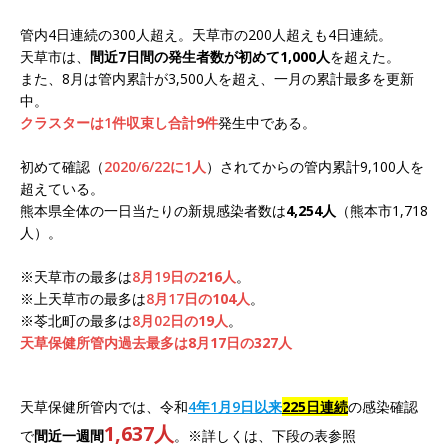
管内4日連続の300人超え。天草市の200人超えも4日連続。
天草市は、
間近7日間の発生者数が初めて1,000人
を超えた。
また、8月は管内累計が3,500人を超え、一月の累計最多を更新
中。
クラスターは1件収束し合計
9件
発生中である。
初めて確認（
2020/6/22に1人
）されてからの管内累計9,100人を
超えている。
熊本県全体の一日当たりの新規感染者数は
4,254人
（熊本市1,718
人）。
※天草市の最多は
8月19日の
216人
。
※上天草市の最多は
8月17日の
104人
。
※苓北町の最多は
8月02日の
19人
。
天草保健所管内過去最多は
8月17日の327人
天草保健所管内では、令和
4年1月9日以来
225日連続
の感染確認
1,637人
で
間近一週間
。※詳しくは、下段の表参照