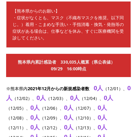
【熊本県からのお願い】

・症状がなくとも、マスク（不織布マスクを推奨。以下同
じ。）着用・こまめな手洗い・手指消毒・換気・発熱等の
症状がある場合は、仕事などを休み、すぐに医療機関を受
診してください。
熊本県内累計感染者 330,035人概算（県公表値）
09/29 16:00時点
0人
0
※熊本県内
2021年12月からの新規感染者数
（12/01）、
人
0人
0人
0人
（12/02）、
（12/03）、
（12/04）、
0人
0人
0人
（12/05）、
（12/06）、
（12/07）、
0人
0人
0人
（12/08）、
（12/09）、
（12/10）、
0人
0人
0人
（12/11）、
（12/12）、
（12/13）、
0人
0人
0人