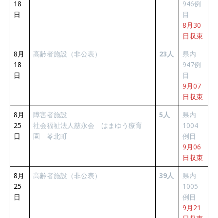
18
946例
日
目
8月30
日収束
8月
高齢者施設（非公表）
23人
県内
18
947例
日
目
9月07
日収束
8月
障害者施設
5人
県内
25
社会福祉法人慈永会 はまゆう療育
1004
日
園 苓北町
例目
9月06
日収束
8月
高齢者施設（非公表）
39人
県内
25
1005
日
例目
9月21