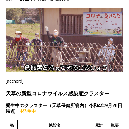
[adchord]
天草の新型コロナウイルス感染症クラスター
発生中のクラスター（天草保健所管内）令和4年9月26日
時点
4発生中
発
施設名
累計
概要