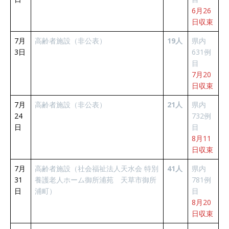
6月26
日収束
7月
高齢者施設（非公表）
19人
県内
3日
631例
目
7月20
日収束
7月
高齢者施設（非公表）
21人
県内
24
732例
日
目
8月11
日収束
7月
高齢者施設（社会福祉法人天水会 特別
41人
県内
31
養護老人ホーム御所浦苑 天草市御所
781例
日
浦町）
目
8月20
日収束