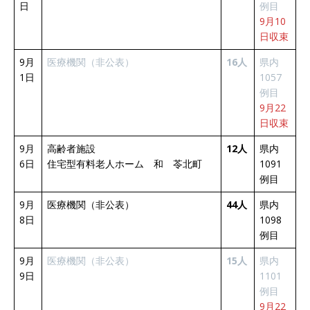
日
例目
9月10
日収束
9月
医療機関（非公表）
16人
県内
1日
1057
例目
9月22
日収束
9月
高齢者施設
12人
県内
6日
住宅型有料老人ホーム 和 苓北町
1091
例目
9月
医療機関（非公表）
44人
県内
8日
1098
例目
9月
医療機関（非公表）
15人
県内
9日
1101
例目
9月22