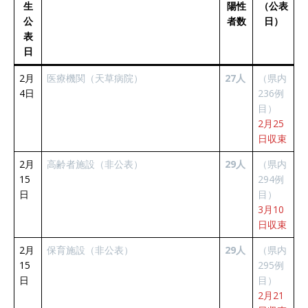
生
陽性
（公表
公
者数
日）
表
日
2月
医療機関（天草病院）
27人
（県内
4日
236例
目）
2月25
日収束
2月
高齢者施設（非公表）
29人
（県内
15
294例
日
目）
3月10
日収束
2月
保育施設（非公表）
29人
（県内
15
295例
日
目）
2月21