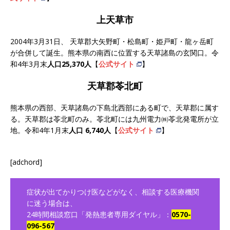
上天草市
2004年3月31日、 天草郡大矢野町・松島町・姫戸町・龍ヶ岳町
が合併して誕生。熊本県の南西に位置する天草諸島の玄関口。令
和4年3月末
人口25,370人
【
公式サイト
】
天草郡苓北町
熊本県の西部、天草諸島の下島北西部にある町で、天草郡に属す
る。天草郡は苓北町のみ。苓北町には九州電力㈱苓北発電所が立
地。令和4年1月末
人口 6,740人
【
公式サイト
】
[adchord]
症状が出てかりつけ医などがなく、相談する医療機関
に迷う場合は、
24時間相談窓口「発熱患者専用ダイヤル」：
0570-
096-567