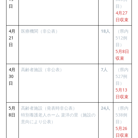
日
目）
4月27
日収束
4月
医療機関（非公表）
18人
（県内
21
512例
日
目）
5月8日
収束
4月
高齢者施設（非公表）
7人
（県内
30
527例
日
目）
5月13
日収束
5月
高齢者施設（発表時非公表）
24人
（県内
8日
特別養護老人ホーム 楽洋の里（施設の
538例
意向により公表）
目）
5月26
日収束