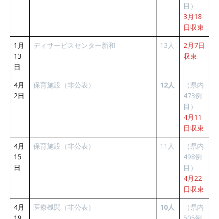
目）
3月18
日収束
1月
ディサービスセンター新和
13人
2月7日
13
収束
日
4月
保育施設（非公表）
12人
（県内
2日
473例
目）
4月11
日収束
4月
保育施設（非公表）
11人
（県内
15
498例
日
目）
4月22
日収束
4月
医療機関（非公表）
10人
（県内
19
505例