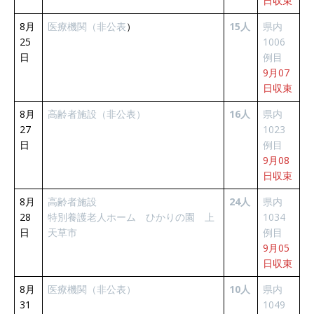
日収束
8月
医療機関（非公表
）
15人
県内
25
1006
日
例目
9月07
日収束
8月
高齢者施設（非公表）
16人
県内
27
1023
日
例目
9月08
日収束
8月
高齢者施設
24人
県内
28
特別養護老人ホーム ひかりの園 上
1034
日
天草市
例目
9月05
日収束
8月
医療機関（非公表）
10人
県内
31
1049