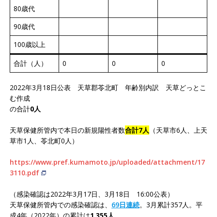
80歳代
90歳代
100歳以上
合計（人）
0
0
0
2022年3月18日公表 天草郡苓北町 年齢別内訳 天草どっとこ
む作成
の合計
0人
天草保健所管内で本日の新規陽性者数
合計7人
（天草市6人、上天
草市1人、苓北町0人）
https://www.pref.kumamoto.jp/uploaded/attachment/17
3110.pdf
（感染確認は2022年3月17日、3月18日 16:00公表）
天草保健所管内での感染確認は、
69日連続
。3月累計357人。平
成4年（2022年）の累計は
1,355人
。