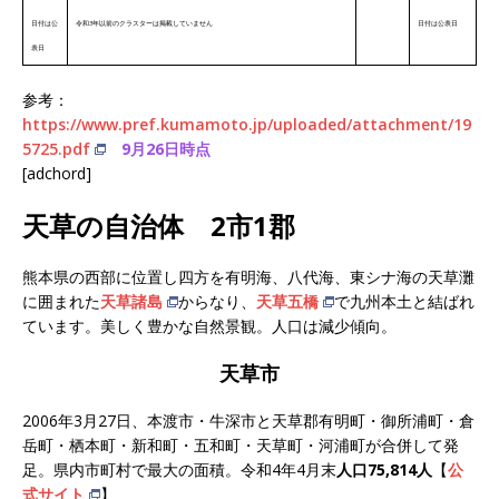
日付は公
令和3年以前のクラスターは掲載していません
日付は公表日
表日
参考：
https://www.pref.kumamoto.jp/uploaded/attachment/19
5725.pdf
9月26日時点
[adchord]
天草の自治体 2市1郡
熊本県の西部に位置し四方を有明海、八代海、東シナ海の天草灘
に囲まれた
天草諸島
からなり、
天草五橋
で九州本土と結ばれ
ています。美しく豊かな自然景観。人口は減少傾向。
天草市
2006年3月27日、本渡市・牛深市と天草郡有明町・御所浦町・倉
岳町・栖本町・新和町・五和町・天草町・河浦町が合併して発
足。県内市町村で最大の面積。令和4年4月末
人口75,814人
【
公
式サイト
】