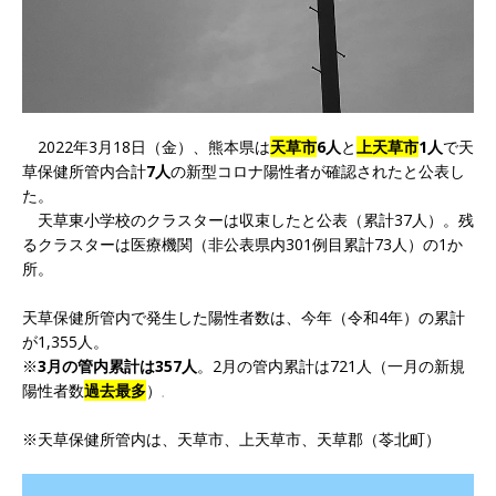
2022年3月18日（金）、熊本県は
天草市
6人
と
上天草市
1人
で天
草保健所管内合計
7人
の新型コロナ陽性者が確認されたと公表し
た。
天草東小学校のクラスターは収束したと公表（累計37人）。残
るクラスターは医療機関（非公表県内301例目累計73人）の1か
所。
天草保健所管内で発生した陽性者数は、今年（令和4年）の累計
が1,355人。
※
3月の管内累計は357人
。2月の管内累計は721人（一月の新規
陽性者数
過去最多
）
。
※天草保健所管内は、天草市、上天草市、天草郡（苓北町）