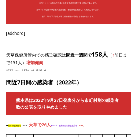
※当サイトと天草の自治体が
公表する感染者数が違う場合
があります。
当サイトでは熊本県公表の感染者数（地域外居住地含む）を掲載しています。
後日、取り下げや追加等で感染者数が増減する場合があります。
[adchord]
158人
天草保健所管内での感染確認は
間近一週間で
（
↑
前日ま
で151人）
増加傾向
※天草市：100人 上天草市：53人 苓北町：5人
間近7日間の感染者（2022年）
熊本県は2022年9月27日発表分から市町村別の感染者
数の公表を取りやめました
天草で26人
◆
天草保健所管内
09/26
◆09/26
熊本県内の新規感染者
412
人