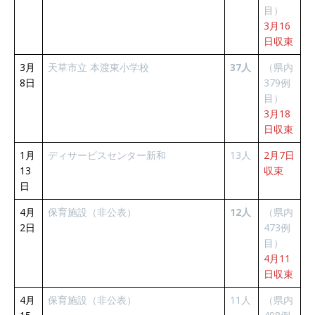
目）
3月16
日収束
3月
天草市立 本渡東小学校
37人
（県内
8日
379例
目）
3月18
日収束
1月
ディサービスセンター新和
13人
2月7日
13
収束
日
4月
保育施設（非公表）
12人
（県内
2日
473例
目）
4月11
日収束
4月
保育施設（非公表）
11人
（県内