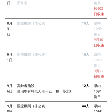
日
天草市
例目
9月05
日収束
8月
医療機関（非公表）
10人
県内
31
1049
日
例目
9月10
日収束
9月
医療機関（非公表）
16人
県内
1日
1057
例目
9月22
日収束
9月
高齢者施設
12人
県内
6日
住宅型有料老人ホーム 和 苓北町
1091
例目
9月
医療機関（非公表）
44人
県内
8日
1098