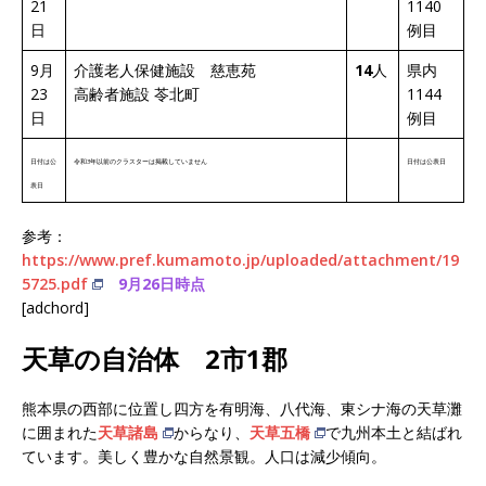
21
1140
日
例目
9月
介護老人保健施設 慈恵苑
14
人
県内
23
高齢者施設 苓北町
1144
日
例目
日付は公
令和3年以前のクラスターは掲載していません
日付は公表日
表日
参考：
https://www.pref.kumamoto.jp/uploaded/attachment/19
5725.pdf
9月26日時点
[adchord]
天草の自治体 2市1郡
熊本県の西部に位置し四方を有明海、八代海、東シナ海の天草灘
に囲まれた
天草諸島
からなり、
天草五橋
で九州本土と結ばれ
ています。美しく豊かな自然景観。人口は減少傾向。