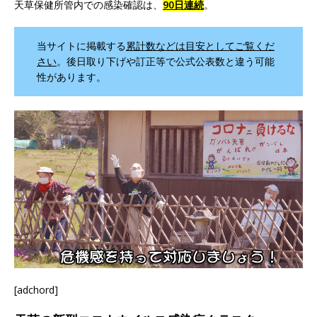
天草保健所管内での感染確認は、
90日連続
。
当サイトに掲載する
累計数などは目安としてご覧くだ
さい
。後日取り下げや訂正等で公式公表数と違う可能
性があります。
[adchord]