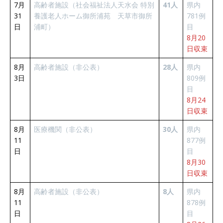
7月
高齢者施設（社会福祉法人天水会 特別
41人
県内
31
養護老人ホーム御所浦苑 天草市御所
781例
日
浦町）
目
8月20
日収束
8月
高齢者施設（非公表）
28人
県内
3日
809例
目
8月24
日収束
8月
医療機関（非公表）
30人
県内
11
877例
日
目
8月30
日収束
8月
高齢者施設（非公表）
8人
県内
11
878例
日
目