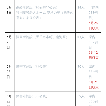
5月
高齢者施設（発表時非公表）
24人
（県内
8日
特別養護老人ホーム 楽洋の里（施設の
538例
意向により公表）
目）
5月26
日収束
5月
障害者施設（天草市本町、南海寮）
57人
県内
20
557例
日
目
6月12
日収束
5月
障害者施設（非公表）
70人
県内
26
564例
日
目
6月21
日収束
5月
障害者施設（非公表
）
85人
県内
28
566例