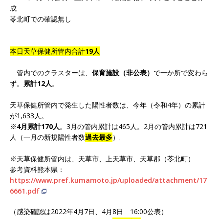
成
苓北町での確認無し
本日天草保健所管内合計
19人
管内でのクラスターは、
保育施設（非公表）
で一か所で変わら
ず。
累計12人
。
天草保健所管内で発生した陽性者数は、今年（令和4年）の累計
が1,633人。
※
4月累計170人
。3月の管内累計は465人。2月の管内累計は721
人（一月の新規陽性者数
過去最多
）
。
※天草保健所管内は、天草市、上天草市、天草郡（苓北町）
参考資料熊本県：
https://www.pref.kumamoto.jp/uploaded/attachment/17
6661.pdf
（感染確認は2022年4月7日、4月8日 16:00公表）