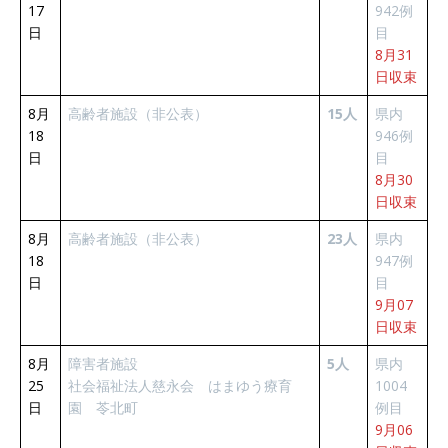
17
942例
日
目
8月31
日収束
8月
高齢者施設（非公表）
15人
県内
18
946例
日
目
8月30
日収束
8月
高齢者施設（非公表）
23人
県内
18
947例
日
目
9月07
日収束
8月
障害者施設
5人
県内
25
社会福祉法人慈永会 はまゆう療育
1004
日
園 苓北町
例目
9月06