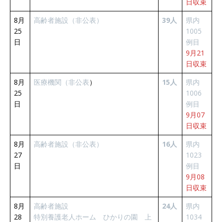
日収束
8月
高齢者施設（非公表）
39人
県内
25
1005
日
例目
9月21
日収束
8月
医療機関（非公表
）
15人
県内
25
1006
日
例目
9月07
日収束
8月
高齢者施設（非公表）
16人
県内
27
1023
日
例目
9月08
日収束
8月
高齢者施設
24人
県内
28
特別養護老人ホーム ひかりの園 上
1034