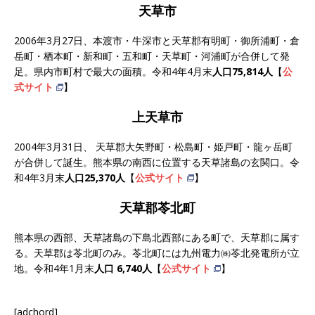
天草市
2006年3月27日、本渡市・牛深市と天草郡有明町・御所浦町・倉
岳町・栖本町・新和町・五和町・天草町・河浦町が合併して発
足。県内市町村で最大の面積。令和4年4月末
人口75,814人
【
公
式サイト
】
上天草市
2004年3月31日、 天草郡大矢野町・松島町・姫戸町・龍ヶ岳町
が合併して誕生。熊本県の南西に位置する天草諸島の玄関口。令
和4年3月末
人口25,370人
【
公式サイト
】
天草郡苓北町
熊本県の西部、天草諸島の下島北西部にある町で、天草郡に属す
る。天草郡は苓北町のみ。苓北町には九州電力㈱苓北発電所が立
地。令和4年1月末
人口 6,740人
【
公式サイト
】
[adchord]