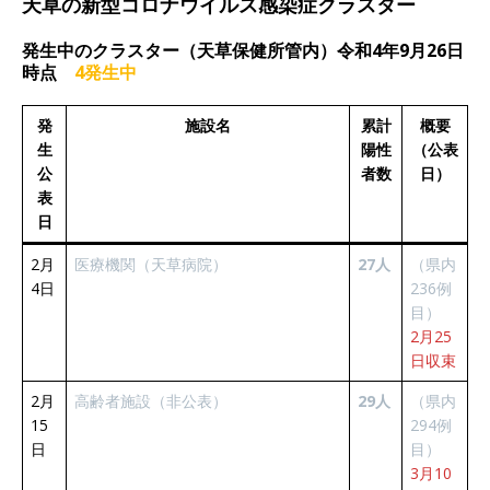
天草の新型コロナウイルス感染症クラスター
発生中のクラスター（天草保健所管内）令和4年9月26日
時点
4発生中
発
施設名
累計
概要
生
陽性
（公表
公
者数
日）
表
日
2月
医療機関（天草病院）
27人
（県内
4日
236例
目）
2月25
日収束
2月
高齢者施設（非公表）
29人
（県内
15
294例
日
目）
3月10