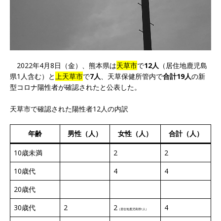
2022年4月8日（金）、熊本県は
天草市
で
12人
（居住地鹿児島
県1人含む）と
上天草市
で
7人
、天草保健所管内で
合計19人
の新
型コロナ陽性者が確認されたと公表した。
天草市で確認された陽性者12人の内訳
年齢
男性（人）
女性（人）
合計（人）
10歳未満
2
2
10歳代
4
4
20歳代
30歳代
2
2
4
（居住地鹿児島県1人）