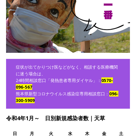
症状が出てかりつけ医などがなく、相談する医療機関
に迷う場合は、
24時間相談窓口「発熱患者専用ダイヤル」：
0570-
096-567
熊本県新型コロナウイルス感染症専用相談窓口：
096-
300-5909
令和4年1月～ 日別新規感染者数｜天草
日
月
火
水
木
金
土