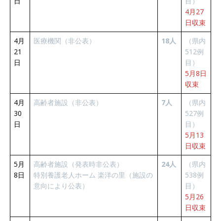
日
目）
4月27
日収束
4月
医療機関（非公表）
18人
（県内
21
512例
日
目）
5月8日
収束
4月
高齢者施設（非公表）
7人
（県内
30
527例
日
目）
5月13
日収束
5月
高齢者施設（発表時非公表）
24人
（県内
8日
特別養護老人ホーム 楽洋の里（施設の
538例
意向により公表）
目）
5月26
日収束