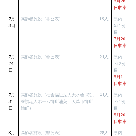
6月26
日収束
7月
高齢者施設（非公表）
19人
県内
3日
631例
目
7月20
日収束
7月
高齢者施設（非公表）
21人
県内
24
732例
日
目
8月11
日収束
7月
高齢者施設（社会福祉法人天水会 特別
41人
県内
31
養護老人ホーム御所浦苑 天草市御所
781例
日
浦町）
目
8月20
日収束
8月
高齢者施設（非公表）
28人
県内