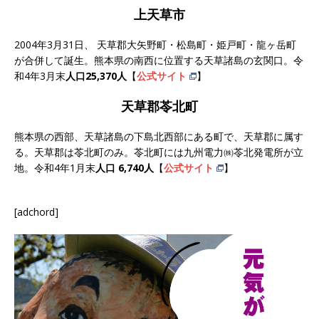
上天草市
2004年3月31日、 天草郡大矢野町・松島町・姫戸町・龍ヶ岳町
が合併して誕生。熊本県の南西に位置する天草諸島の玄関口。令
和4年3月末
人口25,370人
【
公式サイト
】
天草郡苓北町
熊本県の西部、天草諸島の下島北西部にある町で、天草郡に属す
る。天草郡は苓北町のみ。苓北町には九州電力㈱苓北発電所が立
地。令和4年1月末
人口 6,740人
【
公式サイト
】
[adchord]