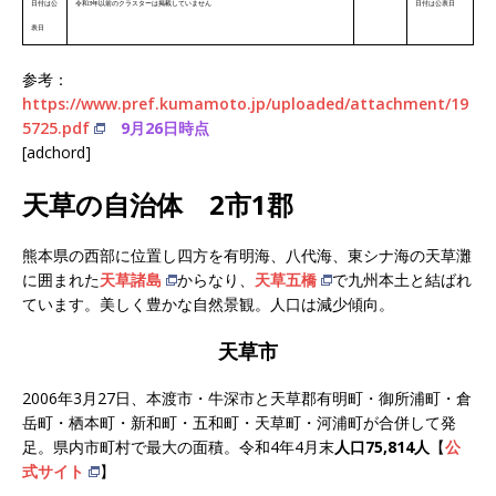
日付は公
令和3年以前のクラスターは掲載していません
日付は公表日
表日
参考：
https://www.pref.kumamoto.jp/uploaded/attachment/19
5725.pdf
9月26日時点
[adchord]
天草の自治体 2市1郡
熊本県の西部に位置し四方を有明海、八代海、東シナ海の天草灘
に囲まれた
天草諸島
からなり、
天草五橋
で九州本土と結ばれ
ています。美しく豊かな自然景観。人口は減少傾向。
天草市
2006年3月27日、本渡市・牛深市と天草郡有明町・御所浦町・倉
岳町・栖本町・新和町・五和町・天草町・河浦町が合併して発
足。県内市町村で最大の面積。令和4年4月末
人口75,814人
【
公
式サイト
】