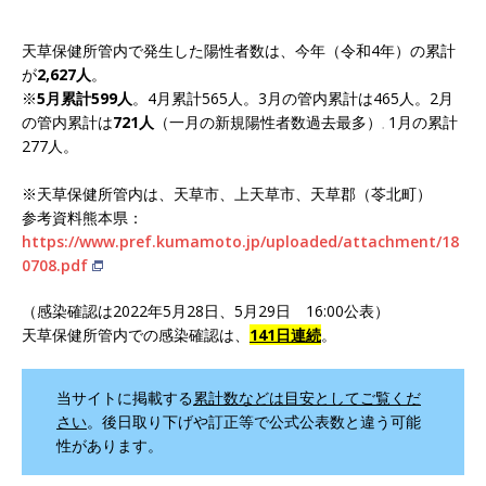
天草保健所管内で発生した陽性者数は、今年（令和4年）の累計
が
2,627人
。
※
5月累計599人
。4月累計565人。3月の管内累計は465人。2月
の管内累計は
721人
（一月の新規陽性者数過去最多）
1月の累計
。
277人。
※天草保健所管内は、天草市、上天草市、天草郡（苓北町）
参考資料熊本県：
https://www.pref.kumamoto.jp/uploaded/attachment/18
0708.pdf
（感染確認は2022年5月28日、5月29日 16:00公表）
天草保健所管内での感染確認は、
141日連続
。
当サイトに掲載する
累計数などは目安としてご覧くだ
さい
。後日取り下げや訂正等で公式公表数と違う可能
性があります。