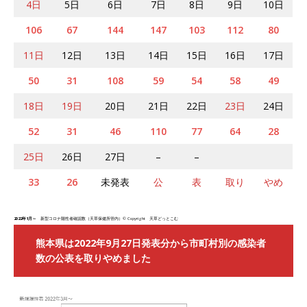
4日
5日
6日
7日
8日
9日
10日
106
67
144
147
103
112
80
11日
12日
13日
14日
15日
16日
17日
50
31
108
59
54
58
49
18日
19日
20日
21日
22日
23日
24日
52
31
46
110
77
64
28
25日
26日
27日
–
–
33
26
未発表
公
表
取り
やめ
2022年1月～
新型コロナ陽性者確認数（天草保健所管内）© Copyright 天草どっとこむ
熊本県は2022年9月27日発表分から市町村別の感染者
数の公表を取りやめました