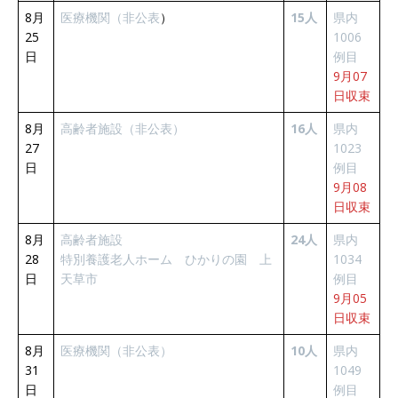
8月
医療機関（非公表
）
15人
県内
25
1006
日
例目
9月07
日収束
8月
高齢者施設（非公表）
16人
県内
27
1023
日
例目
9月08
日収束
8月
高齢者施設
24人
県内
28
特別養護老人ホーム ひかりの園 上
1034
日
天草市
例目
9月05
日収束
8月
医療機関（非公表）
10人
県内
31
1049
日
例目