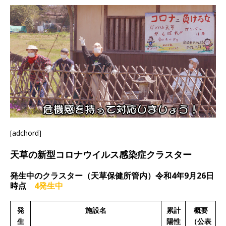
[adchord]
天草の新型コロナウイルス感染症クラスター
発生中のクラスター（天草保健所管内）令和4年9月26日
時点
4発生中
発
施設名
累計
概要
生
陽性
（公表