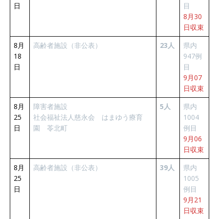
日
目
8月30
日収束
8月
高齢者施設（非公表）
23人
県内
18
947例
日
目
9月07
日収束
8月
障害者施設
5人
県内
25
社会福祉法人慈永会 はまゆう療育
1004
日
園 苓北町
例目
9月06
日収束
8月
高齢者施設（非公表）
39人
県内
25
1005
日
例目
9月21
日収束