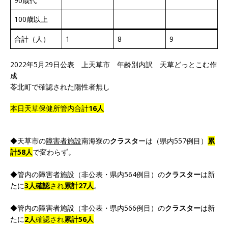
90歳代
100歳以上
合計（人）
1
8
9
2022年5月29日公表 上天草市 年齢別内訳 天草どっとこむ作
成
苓北町で確認された陽性者無し
本日天草保健所管内合計
16人
◆天草市の
障害者施設
南海寮の
クラスタ
ーは（県内557例目）
累
計58人
で変わらず。
◆管内の障害者施設（非公表・県内564例目）の
クラスター
は新
たに
3人確認
され
累計27人
。
◆管内の障害者施設（非公表・県内566例目）の
クラスター
は新
たに
2人
確認され
累計56人