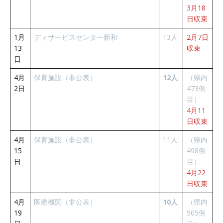
3月18
日収束
1月
ディサービスセンター新和
13人
2月7日
13
収束
日
4月
保育施設（非公表）
12人
（県内
2日
473例
目）
4月11
日収束
4月
保育施設（非公表）
11人
（県内
15
498例
日
目）
4月22
日収束
4月
医療機関（非公表）
10人
（県内
19
505例