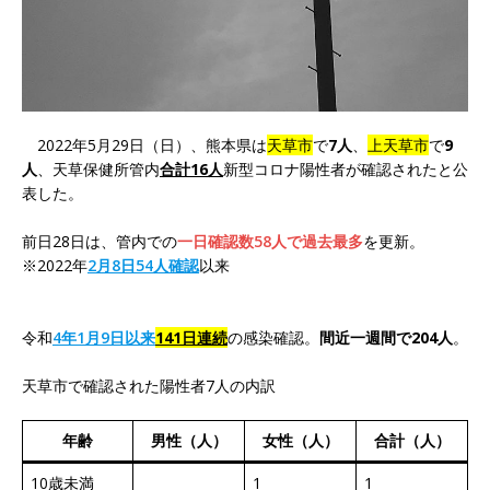
2022年5月29日（日）、熊本県は
天草市
で
7人
、
上天草市
で
9
人
、天草保健所管内
合計16人
新型コロナ陽性者が確認されたと公
表した。
前日28日は、管内での
一日確認数58人で過去最多
を更新。
※2022年
2月8日54人確認
以来
令和
4年1月9日以来
141日連続
の感染確認。
間近一週間で204人
。
天草市で確認された陽性者7人の内訳
年齢
男性（人）
女性（人）
合計（人）
10歳未満
1
1