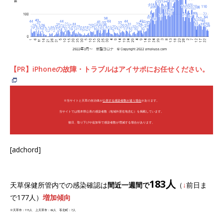
【PR】iPhoneの故障・トラブルはアイサポにお任せください。
※当サイトと天草の自治体が
公表する感染者数が違う場合
があります。
当サイトでは熊本県公表の感染者数（地域外居住地含む）を掲載しています。
後日、取り下げや追加等で感染者数が増減する場合があります。
[adchord]
183人
天草保健所管内での感染確認は
間近一週間で
（
↓
前日ま
で177人）
増加傾向
※天草市：115人 上天草市：62人 苓北町：7人