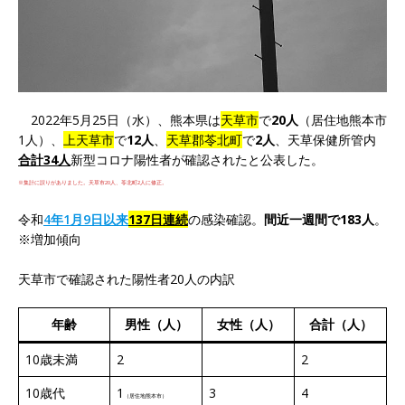
2022年5月25日（水）、熊本県は
天草市
で
20人
（居住地熊本市
1人）、
上天草市
で
12人
、
天草郡苓北町
で
2人
、天草保健所管内
合計34人
新型コロナ陽性者が確認されたと公表した。
※集計に誤りがありました。天草市20人、苓北町2人に修正。
令和
4年1月9日以来
137日連続
の感染確認。
間近一週間で183人
。
※増加傾向
天草市で確認された陽性者20人の内訳
年齢
男性（人）
女性（人）
合計（人）
10歳未満
2
2
10歳代
1
3
4
（居住地熊本市）