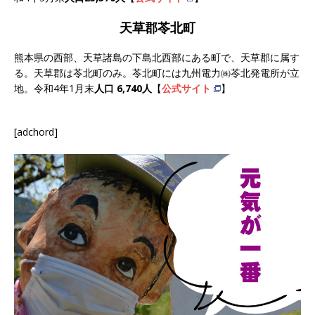
天草郡苓北町
熊本県の西部、天草諸島の下島北西部にある町で、天草郡に属す
る。天草郡は苓北町のみ。苓北町には九州電力㈱苓北発電所が立
地。令和4年1月末
人口 6,740人
【
公式サイト
】
[adchord]