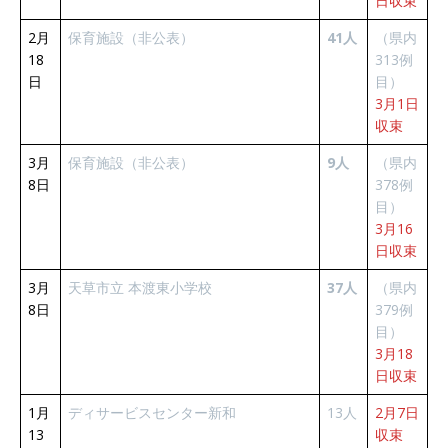
日収束
2月
保育施設（非公表）
41人
（県内
18
313例
日
目）
3月1日
収束
3月
保育施設（非公表）
9人
（県内
8日
378例
目）
3月16
日収束
3月
天草市立 本渡東小学校
37人
（県内
8日
379例
目）
3月18
日収束
1月
ディサービスセンター新和
13人
2月7日
13
収束