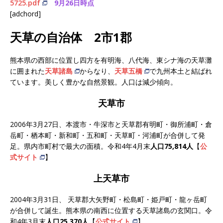
5725.pdf
9月26日時点
[adchord]
天草の自治体 2市1郡
熊本県の西部に位置し四方を有明海、八代海、東シナ海の天草灘
に囲まれた
天草諸島
からなり、
天草五橋
で九州本土と結ばれ
ています。美しく豊かな自然景観。人口は減少傾向。
天草市
2006年3月27日、本渡市・牛深市と天草郡有明町・御所浦町・倉
岳町・栖本町・新和町・五和町・天草町・河浦町が合併して発
足。県内市町村で最大の面積。令和4年4月末
人口75,814人
【
公
式サイト
】
上天草市
2004年3月31日、 天草郡大矢野町・松島町・姫戸町・龍ヶ岳町
が合併して誕生。熊本県の南西に位置する天草諸島の玄関口。令
和4年3月末
人口25,370人
【
公式サイト
】