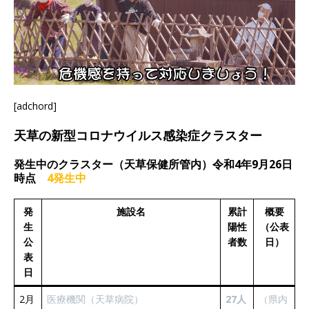
[adchord]
天草の新型コロナウイルス感染症クラスター
発生中のクラスター（天草保健所管内）令和4年9月26日
時点
4発生中
発
施設名
累計
概要
生
陽性
（公表
公
者数
日）
表
日
2月
医療機関（天草病院）
27人
（県内