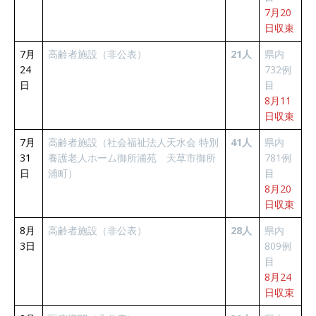
7月20
日収束
7月
高齢者施設（非公表）
21人
県内
24
732例
日
目
8月11
日収束
7月
高齢者施設（社会福祉法人天水会 特別
41人
県内
31
養護老人ホーム御所浦苑 天草市御所
781例
日
浦町）
目
8月20
日収束
8月
高齢者施設（非公表）
28人
県内
3日
809例
目
8月24
日収束