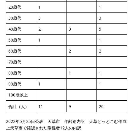
20歳代
1
1
30歳代
3
3
40歳代
2
3
5
50歳代
1
1
60歳代
2
2
70歳代
80歳代
1
1
90歳代
1
1
100歳以上
合計（人）
11
9
20
2022年5月25日公表 天草市 年齢別内訳 天草どっとこむ作成
上天草市で確認された陽性者12人の内訳