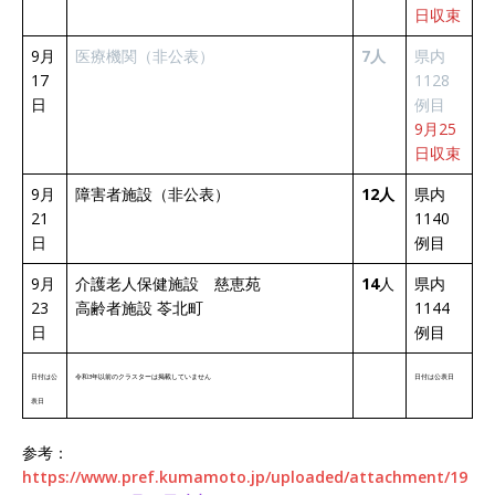
日収束
9月
医療機関（非公表）
7人
県内
17
1128
日
例目
9月25
日収束
9月
障害者施設（非公表）
12人
県内
21
1140
日
例目
9月
介護老人保健施設 慈恵苑
14
人
県内
23
高齢者施設 苓北町
1144
日
例目
日付は公
令和3年以前のクラスターは掲載していません
日付は公表日
表日
参考：
https://www.pref.kumamoto.jp/uploaded/attachment/19