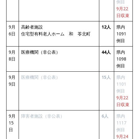
例目
9月22
日収束
9月
高齢者施設
12人
県内
6日
住宅型有料老人ホーム 和 苓北町
1091
例目
9月
医療機関（非公表）
44人
県内
8日
1098
例目
9月
医療機関（非公表）
15人
県内
9日
1101
例目
9月22
日収束
9月
障害者施設（非公表）
6人
県内
15
1117
日
例目
9月24