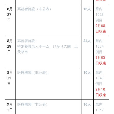
8月
高齢者施設（非公表）
16人
県内
27
1023
日
例目
9月08
日収束
8月
高齢者施設
24人
県内
28
特別養護老人ホーム ひかりの園 上
1034
日
天草市
例目
9月05
日収束
8月
医療機関（非公表）
10人
県内
31
1049
日
例目
9月10
日収束
9月
医療機関（非公表）
16人
県内
1日
1057