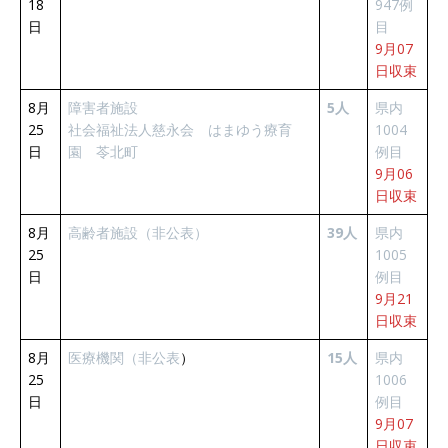
18
947例
日
目
9月07
日収束
8月
障害者施設
5人
県内
25
社会福祉法人慈永会 はまゆう療育
1004
日
園 苓北町
例目
9月06
日収束
8月
高齢者施設（非公表）
39人
県内
25
1005
日
例目
9月21
日収束
8月
医療機関（非公表
）
15人
県内
25
1006
日
例目
9月07
日収束