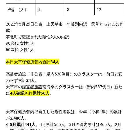
合計（人）
4
8
12
2022年5月25日公表 上天草市 年齢別内訳 天草どっとこむ作
成
苓北町で確認された陽性2人の内訳
90歳代 女性1人
60歳代 女性1人
本日天草保健所管内合計
34人
高齢者施設（非公表・県内538例目）の
クラスター
は、前日と変
わらず累計
24人
。
天草市の
障害者施設
南海寮の
クラスタ
ーは（県内557例目）新た
に
4人確認
され
累計56人
。
天草保健所管内で発生した陽性者数は、今年（令和4年）の累計
が
2,486人
。
※
5月累計441人
。4月累計565人。3月の管内累計は465人。2月