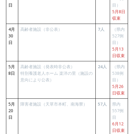
日
目）
5月8日
収束
4月
高齢者施設（非公表）
7人
（県内
30
527例
日
目）
5月13
日収束
5月
高齢者施設（発表時非公表）
24人
（県内
8日
特別養護老人ホーム 楽洋の里（施設の
538例
意向により公表）
目）
5月26
日収束
5月
障害者施設（天草市本町、南海寮）
57人
県内
20
557例
日
目
6月12
日収束