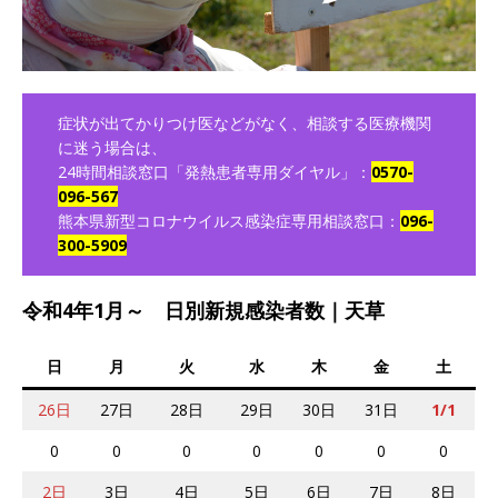
症状が出てかりつけ医などがなく、相談する医療機関
に迷う場合は、
24時間相談窓口「発熱患者専用ダイヤル」：
0570-
096-567
熊本県新型コロナウイルス感染症専用相談窓口：
096-
300-5909
令和4年1月～ 日別新規感染者数｜天草
日
月
火
水
木
金
土
26日
27日
28日
29日
30日
31日
1/1
0
0
0
0
0
0
0
2日
3日
4日
5日
6日
7日
8日