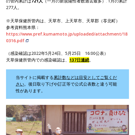
の管内累計は
721人
（一月の新規陽性者数過去最多）
1月の累計
。
277人。
※天草保健所管内は、天草市、上天草市、天草郡（苓北町）
参考資料熊本県：
https://www.pref.kumamoto.jp/uploaded/attachment/18
0316.pdf
（感染確認は2022年5月24日、5月25日 16:00公表）
天草保健所管内での感染確認は、
137日連続
。
当サイトに掲載する
累計数などは目安としてご覧くだ
さい
。後日取り下げや訂正等で公式公表数と違う可能
性があります。