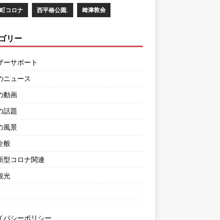
町コロナ
西平椿公園.
﨑津教会
ゴリー
ザーサポート
のニュース
の動画
の話題
の風景
全般
新型コロナ関連
観光
イバシーポリシー