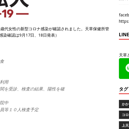
fac
http
0歳代女性の新型コロナ感染が確認されました。天草保健所管
LI
感染確認は9月17日、18日発表）
天草
食
利用
タグ
関を受診、検査の結果、陽性を確
院中
かか
員等１０人検査予定
コロ
上天