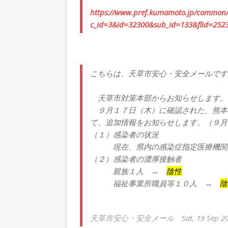
https://www.pref.kumamoto.jp/common/
c_id=3&id=32300&sub_id=133&flid=252
こちらは、天草市安心・安全メールです
天草市対策本部からお知らせします。
９月１７日（木）に確認された、熊本
て、追加情報をお知らせします。（９月
（１）感染者の状況
現在、県内の感染症指定医療機関
（２）感染者の濃厚接触者
親族１人 →
陰性
福祉事業所職員等１０人 →
陰
天草市安心・安全メール Sat, 19 Sep 2020