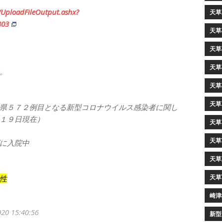
UploadFileOutput.ashx?
天草
303
天草
天草
天草
。
天草
天草
県５７２例目となる新型コロナウイルス感染者に関し
１９日現在）
天草
天草
に入院中
天草
天草
性
崎津
 15:40:56
新型