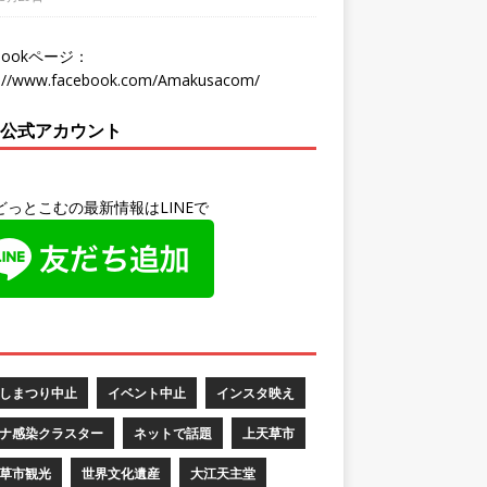
ebookページ：
s://www.facebook.com/Amakusacom/
NE公式アカウント
どっとこむの最新情報はLINEで
しまつり中止
イベント中止
インスタ映え
ナ感染クラスター
ネットで話題
上天草市
草市観光
世界文化遺産
大江天主堂