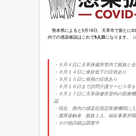
熊本県によると9月18日、天草市で新たに8
内での感染確認はこれで
5人目
になります。（
・９月４日に天草保健所管内で親族と会
・９月１４日に食欲低下の症状あり
・９月１５日に発熱の症状あり
・９月１６日まで訪問介護サービス等を
・９月１７日に天草保健所管内の医療機
認
・現在、県内の感染症指定医療機関に入
・濃厚接触者 親族１人、福祉事業所職
・その他詳細は調査中