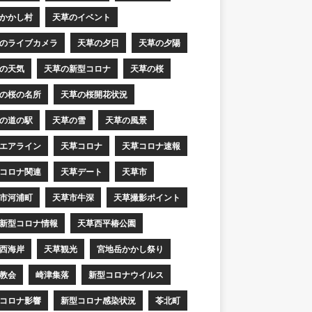
かかし村
天草のイベント
のライブカメラ
天草の夕日
天草の夕陽
の天気
天草の新型コロナ
天草の桜
の桜の名所
天草の桜開花状況
の道の駅
天草の雪
天草の風景
エアライン
天草コロナ
天草コロナ速報
コロナ関連
天草デート
天草市
市河浦町
天草市牛深
天草撮影ポイント
新型コロナ情報
天草西平椿公園
西海岸
天草観光
宮地岳かかし祭り
教会
崎津集落
新型コロナウイルス
コロナ影響
新型コロナ感染状況
苓北町