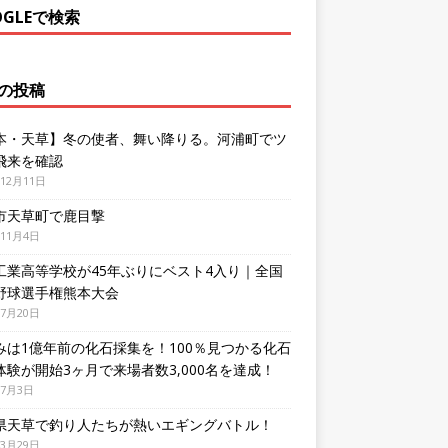
OGLEで検索
の投稿
本・天草】冬の使者、舞い降りる。河浦町でツ
飛来を確認
年12月11日
市天草町で鹿目撃
年11月4日
工業高等学校が45年ぶりにベスト4入り｜全国
野球選手権熊本大会
年7月20日
みは1億年前の化石採集を！100％見つかる化石
体験が開始3ヶ月で来場者数3,000名を達成！
年7月3日
県天草で釣り人たちが熱いエギングバトル！
年3月29日