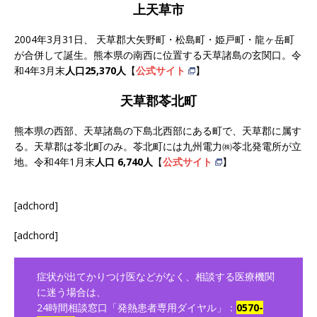
上天草市
2004年3月31日、 天草郡大矢野町・松島町・姫戸町・龍ヶ岳町
が合併して誕生。熊本県の南西に位置する天草諸島の玄関口。令
和4年3月末
人口25,370人
【
公式サイト
】
天草郡苓北町
熊本県の西部、天草諸島の下島北西部にある町で、天草郡に属す
る。天草郡は苓北町のみ。苓北町には九州電力㈱苓北発電所が立
地。令和4年1月末
人口 6,740人
【
公式サイト
】
[adchord]
[adchord]
症状が出てかりつけ医などがなく、相談する医療機関
に迷う場合は、
24時間相談窓口「発熱患者専用ダイヤル」：
0570-