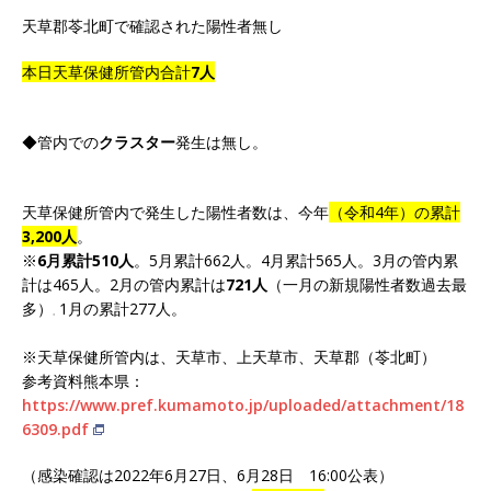
天草郡苓北町で確認された陽性者無し
本日天草保健所管内合計
7人
◆管内での
クラスター
発生は無し。
天草保健所管内で発生した陽性者数は、今年
（令和4年）の累計
3,200人
。
※
6月累計510人
。5月累計662人。4月累計565人。3月の管内累
計は465人。2月の管内累計は
721人
（一月の新規陽性者数過去最
多）
1月の累計277人。
。
※天草保健所管内は、天草市、上天草市、天草郡（苓北町）
参考資料熊本県：
https://www.pref.kumamoto.jp/uploaded/attachment/18
6309.pdf
（感染確認は2022年6月27日、6月28日 16:00公表）