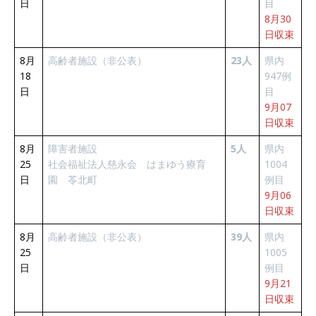
日
目
8月30
日収束
8月
高齢者施設（非公表）
23人
県内
18
947例
日
目
9月07
日収束
8月
障害者施設
5人
県内
25
社会福祉法人慈永会 はまゆう療育
1004
日
園 苓北町
例目
9月06
日収束
8月
高齢者施設（非公表）
39人
県内
25
1005
日
例目
9月21
日収束