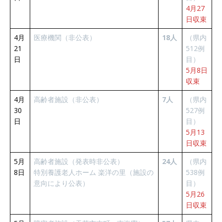
4月27
日収束
4月
医療機関（非公表）
18人
（県内
21
512例
日
目）
5月8日
収束
4月
高齢者施設（非公表）
7人
（県内
30
527例
日
目）
5月13
日収束
5月
高齢者施設（発表時非公表）
24人
（県内
8日
特別養護老人ホーム 楽洋の里（施設の
538例
意向により公表）
目）
5月26
日収束