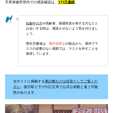
天草保健所管内での感染確認は、
171日連続
。
妊娠中の方
や高齢者、基礎疾患を有する方などと
お会いする時は、感染させないよう気を付けまし
ょう。
厚生労働省は、
熱中症防止
の観点から、屋外でマ
スクの必要のない場面では、マスクを外すことを
推奨しています。
当サイトに掲載する
累計数などは目安としてご覧くだ
さい
。後日取り下げや訂正等で公式公表数と違う可能
性があります。