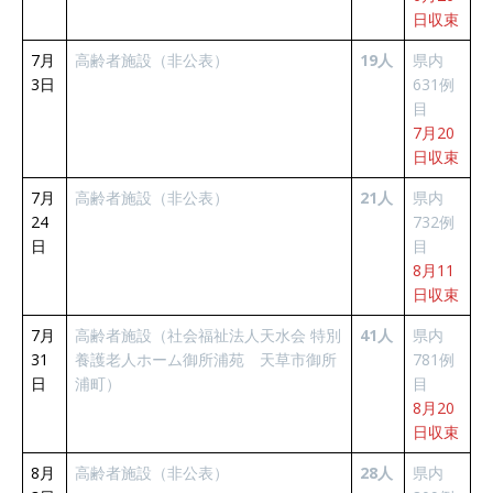
日収束
7月
高齢者施設（非公表）
19人
県内
3日
631例
目
7月20
日収束
7月
高齢者施設（非公表）
21人
県内
24
732例
日
目
8月11
日収束
7月
高齢者施設（社会福祉法人天水会 特別
41人
県内
31
養護老人ホーム御所浦苑 天草市御所
781例
日
浦町）
目
8月20
日収束
8月
高齢者施設（非公表）
28人
県内