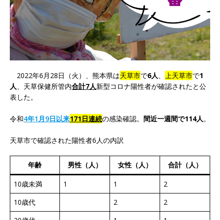
2022年6月28日（火）、熊本県は
天草市
で
6人
、
上天草市
で
1
人
、天草保健所管内
合計7人
新型コロナ陽性者が確認されたと公
表した。
令和
4年1月9日以来
171日連続
の感染確認。
間近一週間で114人
。
天草市で確認された陽性者6人の内訳
年齢
男性（人）
女性（人）
合計（人）
10歳未満
1
1
2
10歳代
2
2