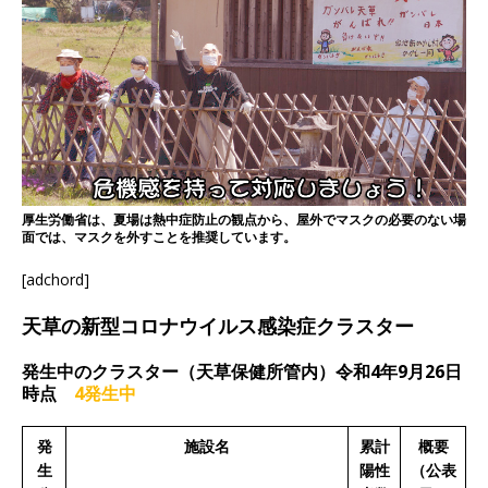
厚生労働省は、夏場は熱中症防止の観点から、屋外でマスクの必要のない場
面では、マスクを外すことを推奨しています。
[adchord]
天草の新型コロナウイルス感染症クラスター
発生中のクラスター（天草保健所管内）令和4年9月26日
時点
4発生中
発
施設名
累計
概要
生
陽性
（公表