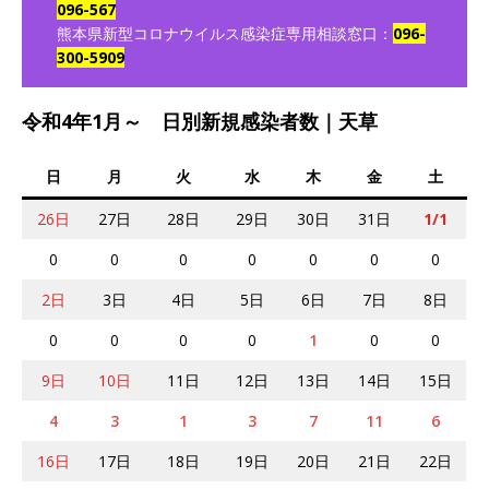
096-567
熊本県新型コロナウイルス感染症専用相談窓口：
096-
300-5909
令和4年1月～ 日別新規感染者数｜天草
日
月
火
水
木
金
土
26日
27日
28日
29日
30日
31日
1/1
0
0
0
0
0
0
0
2日
3日
4日
5日
6日
7日
8日
0
0
0
0
1
0
0
9日
10日
11日
12日
13日
14日
15日
4
3
1
3
7
11
6
16日
17日
18日
19日
20日
21日
22日