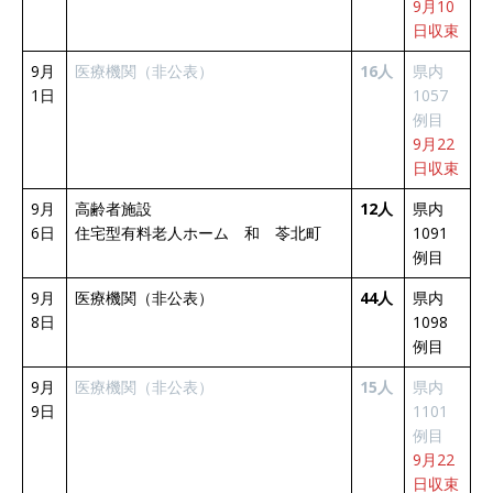
9月10
日収束
9月
医療機関（非公表）
16人
県内
1日
1057
例目
9月22
日収束
9月
高齢者施設
12人
県内
6日
住宅型有料老人ホーム 和 苓北町
1091
例目
9月
医療機関（非公表）
44人
県内
8日
1098
例目
9月
医療機関（非公表）
15人
県内
9日
1101
例目
9月22
日収束