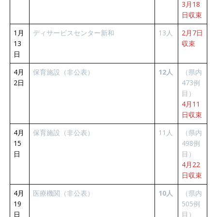
3月18
日収束
1月
ディサービスセンター新和
13人
2月7日
13
収束
日
4月
保育施設（非公表）
12人
（県内
2日
473例
目）
4月11
日収束
4月
保育施設（非公表）
11人
（県内
15
498例
日
目）
4月22
日収束
4月
医療機関（非公表）
10人
（県内
19
505例
日
目）