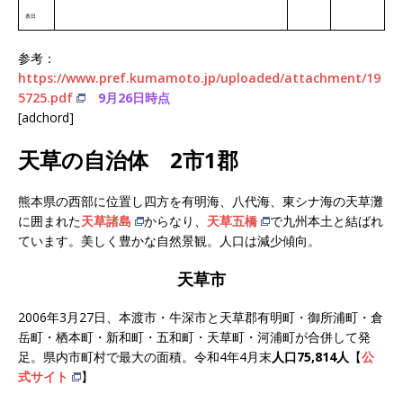
表日
参考：
https://www.pref.kumamoto.jp/uploaded/attachment/19
5725.pdf
9月26日時点
[adchord]
天草の自治体 2市1郡
熊本県の西部に位置し四方を有明海、八代海、東シナ海の天草灘
に囲まれた
天草諸島
からなり、
天草五橋
で九州本土と結ばれ
ています。美しく豊かな自然景観。人口は減少傾向。
天草市
2006年3月27日、本渡市・牛深市と天草郡有明町・御所浦町・倉
岳町・栖本町・新和町・五和町・天草町・河浦町が合併して発
足。県内市町村で最大の面積。令和4年4月末
人口75,814人
【
公
式サイト
】