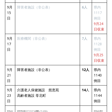
9月
障害者施設（非公表）
6人
県内
15
1117
日
例目
9月24
日収束
9月
医療機関（非公表）
7人
県内
17
1128
日
例目
9月25
日収束
9月
障害者施設（非公表）
12人
県内
21
1140
日
例目
9月
介護老人保健施設 慈恵苑
14
人
県内
23
高齢者施設 苓北町
1144
日
例目
日付は公
令和3年以前のクラスターは掲載していません
日付は公表日