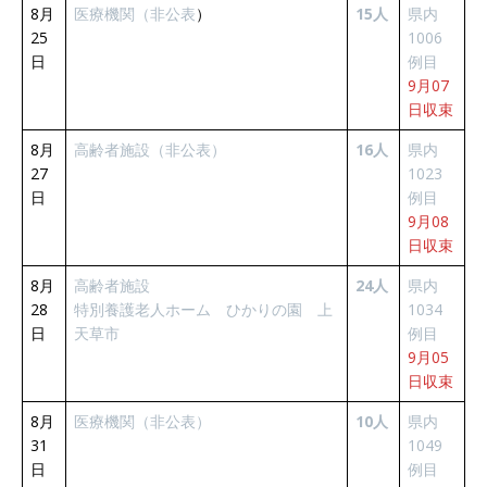
8月
医療機関（非公表
）
15人
県内
25
1006
日
例目
9月07
日収束
8月
高齢者施設（非公表）
16人
県内
27
1023
日
例目
9月08
日収束
8月
高齢者施設
24人
県内
28
特別養護老人ホーム ひかりの園 上
1034
日
天草市
例目
9月05
日収束
8月
医療機関（非公表）
10人
県内
31
1049
日
例目