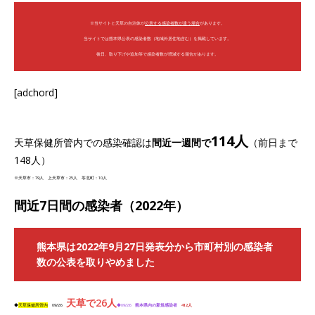
※当サイトと天草の自治体が
公表する感染者数が違う場合
があります。
当サイトでは熊本県公表の感染者数（地域外居住地含む）を掲載しています。
後日、取り下げや追加等で感染者数が増減する場合があります。
[adchord]
114人
天草保健所管内での感染確認は
間近一週間で
（前日まで
148人）
※天草市：79人 上天草市：25人 苓北町：10人
間近7日間の感染者（2022年）
熊本県は2022年9月27日発表分から市町村別の感染者
数の公表を取りやめました
天草で26人
◆
天草保健所管内
09/26
◆09/26
熊本県内の新規感染者
412
人