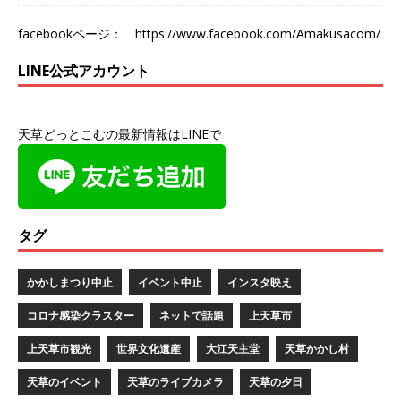
facebookページ：
https://www.facebook.com/Amakusacom/
LINE公式アカウント
天草どっとこむの最新情報はLINEで
タグ
かかしまつり中止
イベント中止
インスタ映え
コロナ感染クラスター
ネットで話題
上天草市
上天草市観光
世界文化遺産
大江天主堂
天草かかし村
天草のイベント
天草のライブカメラ
天草の夕日