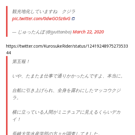
観光地化していますね クジラ
pic.twitter.com/0dwGO5z6vG
— じゅったんぼ (@jyuttanbo)
March 22, 2020
https://twitter.com/KurosukeRider/status/12419248975273533
44
第五報！
いや、たまたま仕事で通りかかったんですよ、本当に。
台船に引き上げられ、全身を露わにしたマッコウクジ
ラ。
横に立っている人間がミニチュアに見えるくらいデカ
イ！
長崎大学水産学部の方々が調査してました。