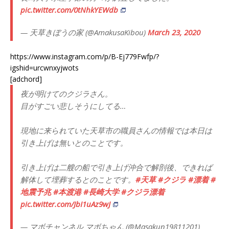
pic.twitter.com/0tNhkYEWdb
— 天草きぼうの家 (@AmakusaKibou)
March 23, 2020
https://www.instagram.com/p/B-Ej779Fwfp/?
igshid=urcwnxyjwots
[adchord]
夜が明けてのクジラさん。
目がすごい悲しそうにしてる…
現地に来られていた天草市の職員さんの情報では本日は
引き上げは無いとのことです。
引き上げは二艘の船で引き上げ沖合で解剖後、できれば
解体して埋葬するとのことです。
#天草
#クジラ
#漂着
#
地震予兆
#本渡港
#長崎大学
#クジラ漂着
pic.twitter.com/JbI1uAz9wJ
— マボチャンネル マボちゃん (@Masakun19811201)