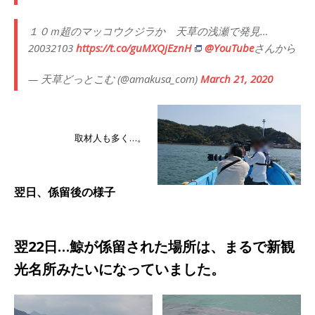
１０ｍ超のマッコウクジラか 天草の浅瀬で発見…
20032103
https://t.co/guMXQjEznH
@YouTube
さんから
— 天草どっとこむ (@amakusa_com)
March 21, 2020
取材人も多く…。
翌日、係留後の様子
翌22日…鯨が係留された場所は、まるで新観
光名所みたいになっていました。