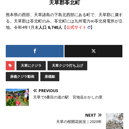
天草郡苓北町
熊本県の西部、天草諸島の下島北西部にある町で、天草郡に属す
る。天草郡は苓北町のみ。苓北町には九州電力㈱苓北発電所が立
地。令和4年1月末
人口 6,740人
【
公式サイト
】
天草にクジラ
天草クジラ打ち上げ
座礁クジラ動画
座礁鯨
PREVIOUS
天草で6番目の道の駅 宮地岳かかしの里
NEXT
天草の桜開花状況｜2020年