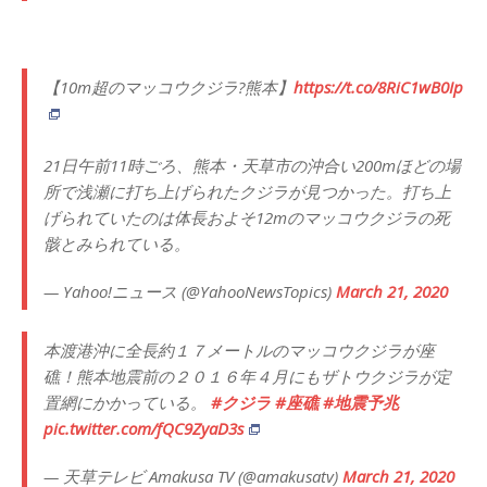
【10m超のマッコウクジラ?熊本】
https://t.co/8RiC1wB0Ip
21日午前11時ごろ、熊本・天草市の沖合い200mほどの場
所で浅瀬に打ち上げられたクジラが見つかった。打ち上
げられていたのは体長およそ12mのマッコウクジラの死
骸とみられている。
— Yahoo!ニュース (@YahooNewsTopics)
March 21, 2020
本渡港沖に全長約１７メートルのマッコウクジラが座
礁！熊本地震前の２０１６年４月にもザトウクジラが定
置網にかかっている。
#クジラ
#座礁
#地震予兆
pic.twitter.com/fQC9ZyaD3s
— 天草テレビ Amakusa TV (@amakusatv)
March 21, 2020