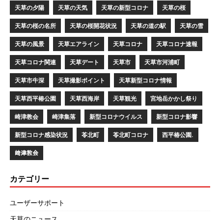
天草の夕陽
天草の天気
天草の新型コロナ
天草の桜
天草の桜の名所
天草の桜開花状況
天草の道の駅
天草の雪
天草の風景
天草エアライン
天草コロナ
天草コロナ速報
天草コロナ関連
天草デート
天草市
天草市河浦町
天草市牛深
天草撮影ポイント
天草新型コロナ情報
天草西平椿公園
天草西海岸
天草観光
宮地岳かかし祭り
崎津教会
崎津集落
新型コロナウイルス
新型コロナ影響
新型コロナ感染状況
苓北町
苓北町コロナ
西平椿公園.
﨑津教会
カテゴリー
ユーザーサポート
天草のニュース