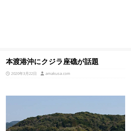
本渡港沖にクジラ座礁が話題
2020年3月22日
amakusa.com