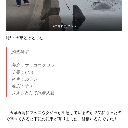
係留されたクジラ
撮影：天草どっとこむ
調査結果
和名：マッコウクジラ
全長：17ｍ
体重：50トン
性別：オス
大きさとしては最大級
天草近海にマッコウクジラが生息しているのか？気になったの
で調べてみると下記の記事が有りました。結構いるんですね！