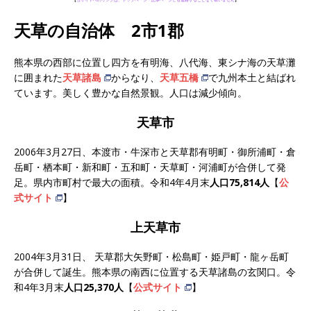
【
当サイトへのリンクは、トップページ・記事ページとも連絡することなく構いません
】
天草の自治体 2市1郡
熊本県の西部に位置し四方を有明海、八代海、東シナ海の天草灘
に囲まれた
天草諸島
からなり、
天草五橋
で九州本土と結ばれ
ています。美しく豊かな自然景観。人口は減少傾向。
天草市
2006年3月27日、本渡市・牛深市と天草郡有明町・御所浦町・倉
岳町・栖本町・新和町・五和町・天草町・河浦町が合併して発
足。県内市町村で最大の面積。令和4年4月末
人口75,814人
【
公
式サイト
】
上天草市
2004年3月31日、 天草郡大矢野町・松島町・姫戸町・龍ヶ岳町
が合併して誕生。熊本県の南西に位置する天草諸島の玄関口。令
和4年3月末
人口25,370人
【
公式サイト
】