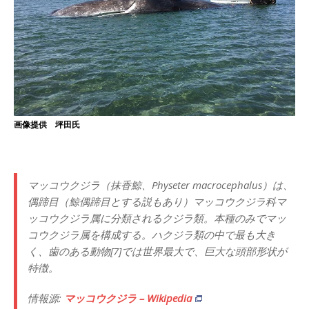
画像提供 坪田氏
マッコウクジラ（抹香鯨、Physeter macrocephalus）は、
偶蹄目（鯨偶蹄目とする説もあり）マッコウクジラ科マ
ッコウクジラ属に分類されるクジラ類。本種のみでマッ
コウクジラ属を構成する。ハクジラ類の中で最も大き
く、歯のある動物[7]では世界最大で、巨大な頭部形状が
特徴。
情報源:
マッコウクジラ – Wikipedia