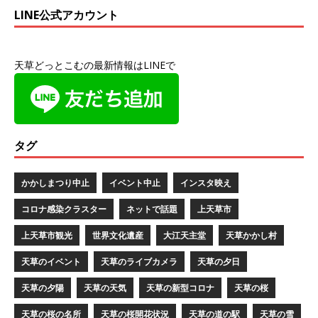
LINE公式アカウント
天草どっとこむの最新情報はLINEで
タグ
かかしまつり中止
イベント中止
インスタ映え
コロナ感染クラスター
ネットで話題
上天草市
上天草市観光
世界文化遺産
大江天主堂
天草かかし村
天草のイベント
天草のライブカメラ
天草の夕日
天草の夕陽
天草の天気
天草の新型コロナ
天草の桜
天草の桜の名所
天草の桜開花状況
天草の道の駅
天草の雪