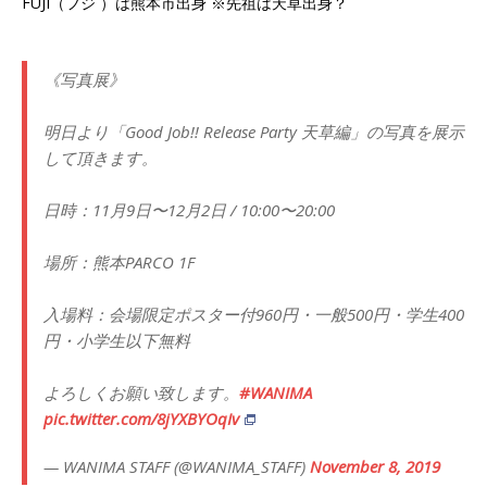
FUJI（フジ ）は熊本市出身 ※先祖は天草出身？
《写真展》
明日より「Good Job!! Release Party 天草編」の写真を展示
して頂きます。
日時：11月9日〜12月2日 / 10:00〜20:00
場所：熊本PARCO 1F
入場料：会場限定ポスター付960円・一般500円・学生400
円・小学生以下無料
よろしくお願い致します。
#WANIMA
pic.twitter.com/8jYXBYOqIv
— WANIMA STAFF (@WANIMA_STAFF)
November 8, 2019