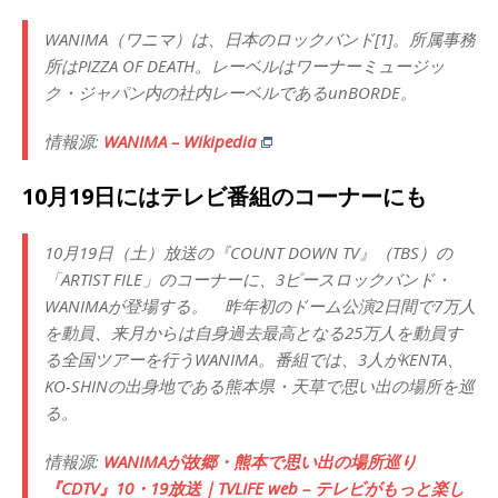
WANIMA（ワニマ）は、日本のロックバンド[1]。所属事務
所はPIZZA OF DEATH。レーベルはワーナーミュージッ
ク・ジャパン内の社内レーベルであるunBORDE。
情報源:
WANIMA – Wikipedia
10月19日にはテレビ番組のコーナーにも
10月19日（土）放送の『COUNT DOWN TV』（TBS）の
「ARTIST FILE」のコーナーに、3ピースロックバンド・
WANIMAが登場する。 昨年初のドーム公演2日間で7万人
を動員、来月からは自身過去最高となる25万人を動員す
る全国ツアーを行うWANIMA。番組では、3人がKENTA、
KO-SHINの出身地である熊本県・天草で思い出の場所を巡
る。
情報源:
WANIMAが故郷・熊本で思い出の場所巡り
『CDTV』10・19放送｜TVLIFE web – テレビがもっと楽し