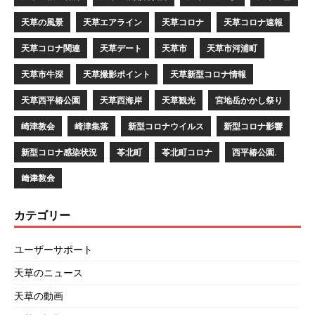
天草の風景
天草エアライン
天草コロナ
天草コロナ速報
天草コロナ関連
天草デート
天草市
天草市河浦町
天草市牛深
天草撮影ポイント
天草新型コロナ情報
天草西平椿公園
天草西海岸
天草観光
宮地岳かかし祭り
崎津教会
崎津集落
新型コロナウイルス
新型コロナ影響
新型コロナ感染状況
苓北町
苓北町コロナ
西平椿公園.
﨑津教会
カテゴリー
ユーザーサポート
天草のニュース
天草の動画