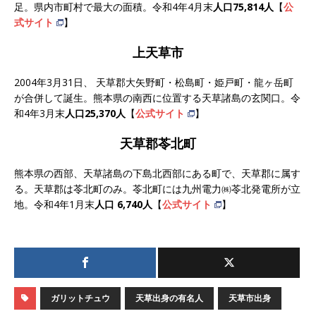
足。県内市町村で最大の面積。令和4年4月末
人口75,814人
【
公
式サイト
】
上天草市
2004年3月31日、 天草郡大矢野町・松島町・姫戸町・龍ヶ岳町
が合併して誕生。熊本県の南西に位置する天草諸島の玄関口。令
和4年3月末
人口25,370人
【
公式サイト
】
天草郡苓北町
熊本県の西部、天草諸島の下島北西部にある町で、天草郡に属す
る。天草郡は苓北町のみ。苓北町には九州電力㈱苓北発電所が立
地。令和4年1月末
人口 6,740人
【
公式サイト
】
ガリットチュウ
天草出身の有名人
天草市出身