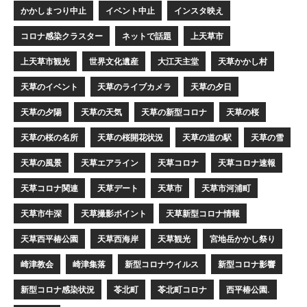
かかしまつり中止
イベント中止
インスタ映え
コロナ感染クラスター
ネットで話題
上天草市
上天草市観光
世界文化遺産
大江天主堂
天草かかし村
天草のイベント
天草のライブカメラ
天草の夕日
天草の夕陽
天草の天気
天草の新型コロナ
天草の桜
天草の桜の名所
天草の桜開花状況
天草の道の駅
天草の雪
天草の風景
天草エアライン
天草コロナ
天草コロナ速報
天草コロナ関連
天草デート
天草市
天草市河浦町
天草市牛深
天草撮影ポイント
天草新型コロナ情報
天草西平椿公園
天草西海岸
天草観光
宮地岳かかし祭り
崎津教会
崎津集落
新型コロナウイルス
新型コロナ影響
新型コロナ感染状況
苓北町
苓北町コロナ
西平椿公園.