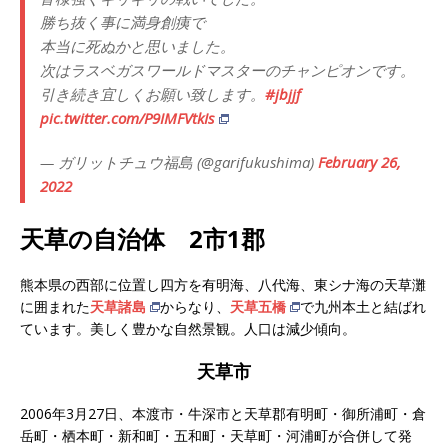
勝ち抜く事に満身創痍で
本当に死ぬかと思いました。
次はラスベガスワールドマスターのチャンピオンです。
引き続き宜しくお願い致します。
#jbjjf
pic.twitter.com/P9IMFVtkIs
— ガリットチュウ福島 (@garifukushima)
February 26,
2022
天草の自治体 2市1郡
熊本県の西部に位置し四方を有明海、八代海、東シナ海の天草灘
に囲まれた
天草諸島
からなり、
天草五橋
で九州本土と結ばれ
ています。美しく豊かな自然景観。人口は減少傾向。
天草市
2006年3月27日、本渡市・牛深市と天草郡有明町・御所浦町・倉
岳町・栖本町・新和町・五和町・天草町・河浦町が合併して発