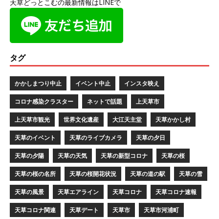
天草どっとこむの最新情報はLINEで
タグ
かかしまつり中止
イベント中止
インスタ映え
コロナ感染クラスター
ネットで話題
上天草市
上天草市観光
世界文化遺産
大江天主堂
天草かかし村
天草のイベント
天草のライブカメラ
天草の夕日
天草の夕陽
天草の天気
天草の新型コロナ
天草の桜
天草の桜の名所
天草の桜開花状況
天草の道の駅
天草の雪
天草の風景
天草エアライン
天草コロナ
天草コロナ速報
天草コロナ関連
天草デート
天草市
天草市河浦町