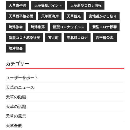
天草市牛深
天草撮影ポイント
天草新型コロナ情報
天草西平椿公園
天草西海岸
天草観光
宮地岳かかし祭り
崎津教会
崎津集落
新型コロナウイルス
新型コロナ影響
新型コロナ感染状況
苓北町
苓北町コロナ
西平椿公園.
﨑津教会
カテゴリー
ユーザーサポート
天草のニュース
天草の動画
天草の話題
天草の風景
天草全般