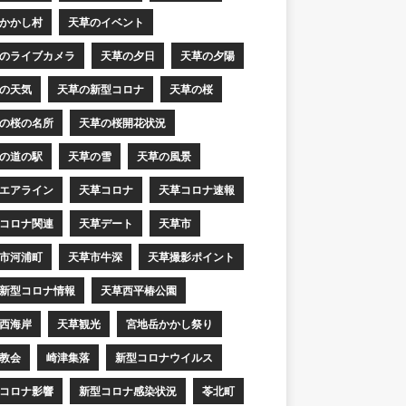
かかし村
天草のイベント
のライブカメラ
天草の夕日
天草の夕陽
の天気
天草の新型コロナ
天草の桜
の桜の名所
天草の桜開花状況
の道の駅
天草の雪
天草の風景
エアライン
天草コロナ
天草コロナ速報
コロナ関連
天草デート
天草市
市河浦町
天草市牛深
天草撮影ポイント
新型コロナ情報
天草西平椿公園
西海岸
天草観光
宮地岳かかし祭り
教会
崎津集落
新型コロナウイルス
コロナ影響
新型コロナ感染状況
苓北町