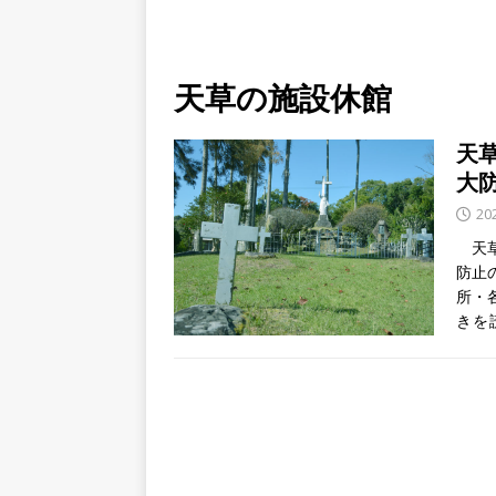
天草の施設休館
天
大
20
天草
防止
所・
きを