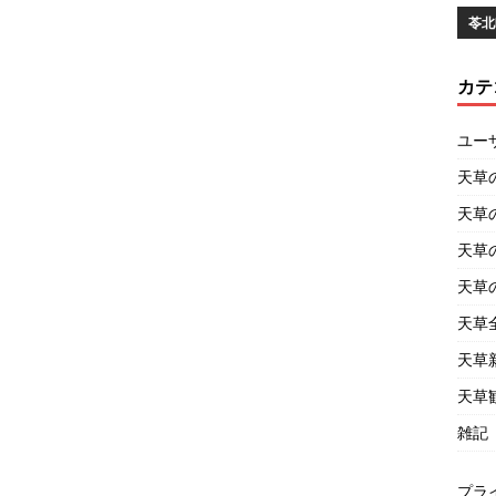
苓北
カテ
ユー
天草
天草
天草
天草
天草
天草
天草
雑記
プラ