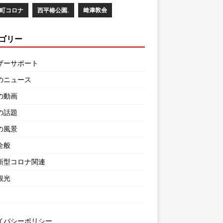
町コロナ
西平椿公園.
﨑津教会
ゴリー
ザーサポート
のニュース
の動画
の話題
の風景
全般
新型コロナ関連
観光
イバシーポリシー