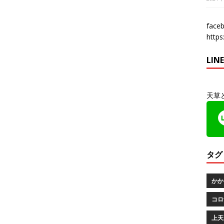
fac
http
LI
天草
タグ
かか
コロ
上天