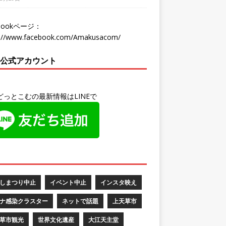
ebookページ：
s://www.facebook.com/Amakusacom/
NE公式アカウント
どっとこむの最新情報はLINEで
しまつり中止
イベント中止
インスタ映え
ナ感染クラスター
ネットで話題
上天草市
草市観光
世界文化遺産
大江天主堂