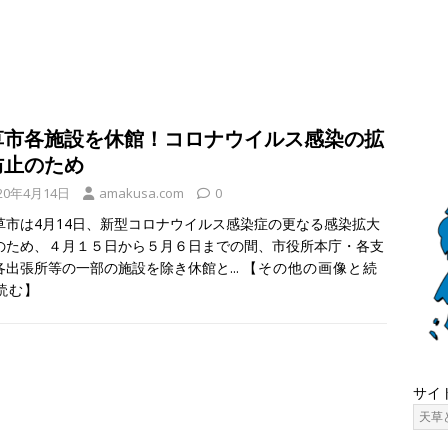
草市各施設を休館！コロナウイルス感染の拡
防止のため
20年4月14日
amakusa.com
0
市は4月14日、新型コロナウイルス感染症の更なる感染拡大
のため、４月１５日から５月６日までの間、市役所本庁・各支
各出張所等の一部の施設を除き休館と...
【その他の画像と続
読む】
サイ