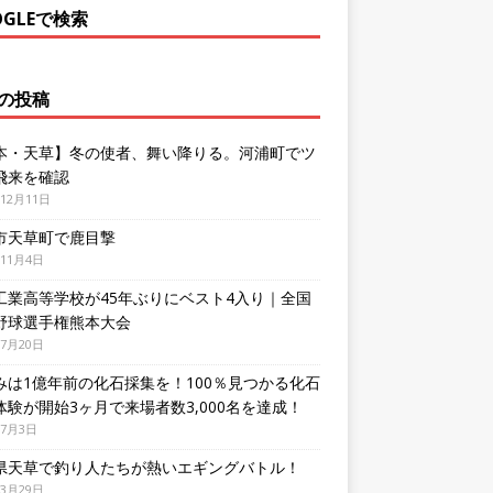
OGLEで検索
の投稿
本・天草】冬の使者、舞い降りる。河浦町でツ
飛来を確認
年12月11日
市天草町で鹿目撃
年11月4日
工業高等学校が45年ぶりにベスト4入り｜全国
野球選手権熊本大会
年7月20日
みは1億年前の化石採集を！100％見つかる化石
体験が開始3ヶ月で来場者数3,000名を達成！
年7月3日
県天草で釣り人たちが熱いエギングバトル！
年3月29日