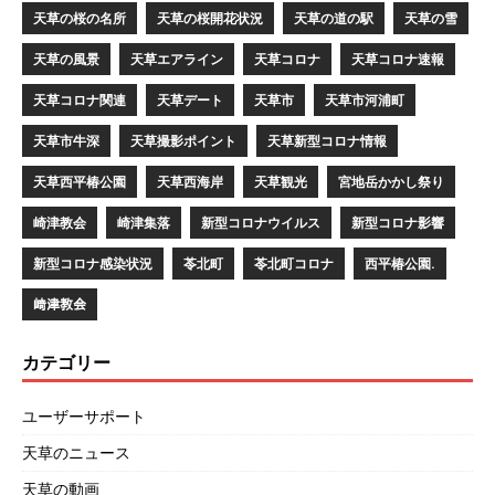
天草の桜の名所
天草の桜開花状況
天草の道の駅
天草の雪
天草の風景
天草エアライン
天草コロナ
天草コロナ速報
天草コロナ関連
天草デート
天草市
天草市河浦町
天草市牛深
天草撮影ポイント
天草新型コロナ情報
天草西平椿公園
天草西海岸
天草観光
宮地岳かかし祭り
崎津教会
崎津集落
新型コロナウイルス
新型コロナ影響
新型コロナ感染状況
苓北町
苓北町コロナ
西平椿公園.
﨑津教会
カテゴリー
ユーザーサポート
天草のニュース
天草の動画