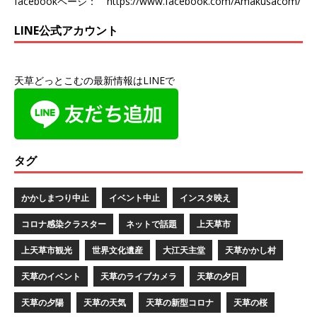
facebookページ：
https://www.facebook.com/Amakusacom/
LINE公式アカウント
天草どっとこむの最新情報はLINEで
タグ
かかしまつり中止
イベント中止
インスタ映え
コロナ感染クラスター
ネットで話題
上天草市
上天草市観光
世界文化遺産
大江天主堂
天草かかし村
天草のイベント
天草のライブカメラ
天草の夕日
天草の夕陽
天草の天気
天草の新型コロナ
天草の桜