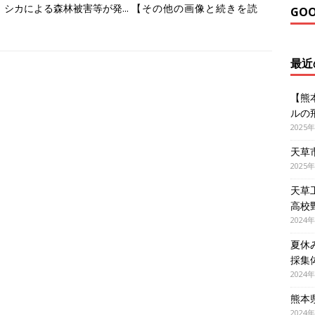
、シカによる森林被害等が発...
【その他の画像と続きを読
GO
最近
【熊
ルの
2025
天草
2025
天草
高校
2024
夏休
採集
2024
熊本
2024