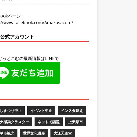
ebookページ：
s://www.facebook.com/Amakusacom/
NE公式アカウント
どっとこむの最新情報はLINEで
しまつり中止
イベント中止
インスタ映え
ナ感染クラスター
ネットで話題
上天草市
草市観光
世界文化遺産
大江天主堂