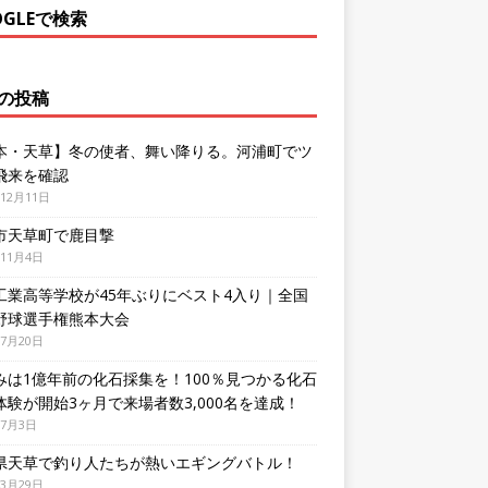
OGLEで検索
の投稿
本・天草】冬の使者、舞い降りる。河浦町でツ
飛来を確認
年12月11日
市天草町で鹿目撃
年11月4日
工業高等学校が45年ぶりにベスト4入り｜全国
野球選手権熊本大会
年7月20日
みは1億年前の化石採集を！100％見つかる化石
体験が開始3ヶ月で来場者数3,000名を達成！
年7月3日
県天草で釣り人たちが熱いエギングバトル！
年3月29日