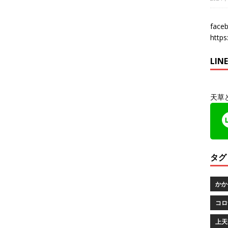
fac
http
LI
天草
タグ
かか
コロ
上天