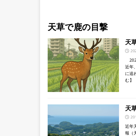
天草で鹿の目撃
天
20
20
近年
に追
む】
天
20
近年
報（