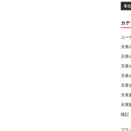
苓北
カテ
ユー
天草
天草
天草
天草
天草
天草
天草
雑記
プラ