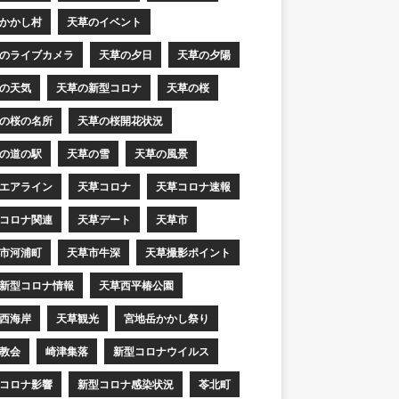
かかし村
天草のイベント
のライブカメラ
天草の夕日
天草の夕陽
の天気
天草の新型コロナ
天草の桜
の桜の名所
天草の桜開花状況
の道の駅
天草の雪
天草の風景
エアライン
天草コロナ
天草コロナ速報
コロナ関連
天草デート
天草市
市河浦町
天草市牛深
天草撮影ポイント
新型コロナ情報
天草西平椿公園
西海岸
天草観光
宮地岳かかし祭り
教会
崎津集落
新型コロナウイルス
コロナ影響
新型コロナ感染状況
苓北町