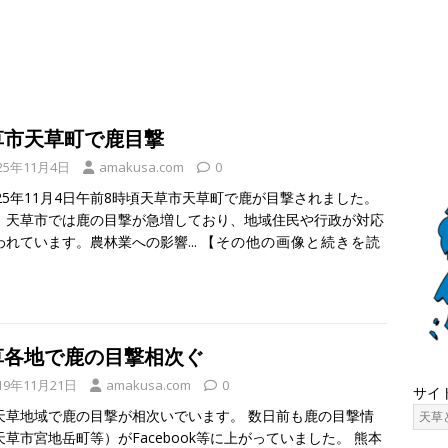
草市天草町で鹿目撃
25年11月4日
amakusa.com
0
25年11月4日午前8時頃天草市天草町で鹿が目撃されました。
、天草市では鹿の目撃が急増しており、地域住民や行政が対応
われています。農林業への影響...
【その他の画像と続きを読
草各地で鹿の目撃相次ぐ
19年11月21日
amakusa.com
0
サイ
天草地域で鹿の目撃が相次いでいます。 数日前も鹿の目撃情
天草市宮地岳町等）がFacebook等に上がっていました。 熊本