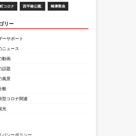
町コロナ
西平椿公園.
﨑津教会
ゴリー
ザーサポート
のニュース
の動画
の話題
の風景
全般
新型コロナ関連
観光
イバシーポリシー