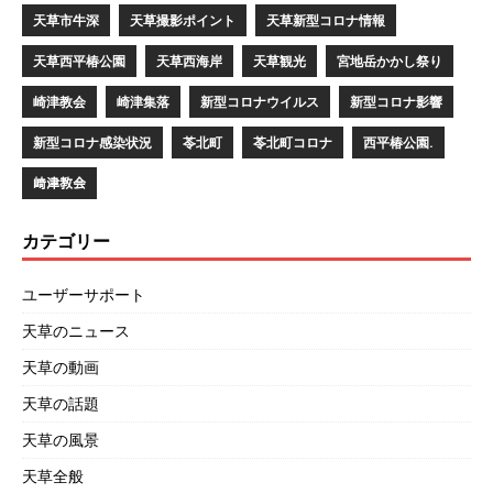
天草市牛深
天草撮影ポイント
天草新型コロナ情報
天草西平椿公園
天草西海岸
天草観光
宮地岳かかし祭り
崎津教会
崎津集落
新型コロナウイルス
新型コロナ影響
新型コロナ感染状況
苓北町
苓北町コロナ
西平椿公園.
﨑津教会
カテゴリー
ユーザーサポート
天草のニュース
天草の動画
天草の話題
天草の風景
天草全般