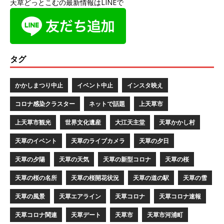
天草どっとこむの最新情報はLINEで
タグ
かかしまつり中止
イベント中止
インスタ映え
コロナ感染クラスター
ネットで話題
上天草市
上天草市観光
世界文化遺産
大江天主堂
天草かかし村
天草のイベント
天草のライブカメラ
天草の夕日
天草の夕陽
天草の天気
天草の新型コロナ
天草の桜
天草の桜の名所
天草の桜開花状況
天草の道の駅
天草の雪
天草の風景
天草エアライン
天草コロナ
天草コロナ速報
天草コロナ関連
天草デート
天草市
天草市河浦町